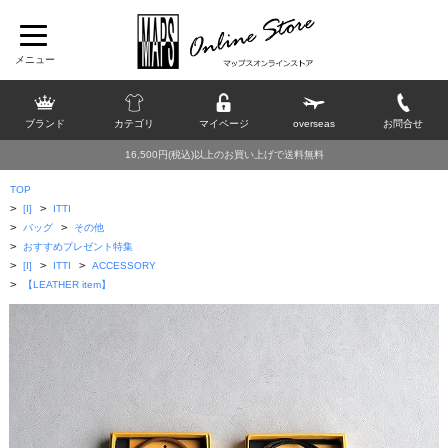
ブランド
カテゴリ
マイページ
overseas
お問合せ
16,500円(税込)以上のお買い上げで送料無料
TOP
>
>
[I]
ITTI
>
>
バッグ
その他
>
おすすめプレゼント特集
>
>
>
[I]
ITTI
ACCESSORY
>
【LEATHER item】