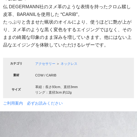
仏 DEGERMANN社のヌメ革のような表情を持ったクロム鞣し
皮革、BARANILを使用した “CARIB”。
たっぷりと含ませた蝋状のオイルにより、使うほどに艶が上が
り、ヌメ革のような黒く変色をするエイジングではなく、その
ままの綺麗な印象のまま深みを増していきます。他にはない上
品なエイジングを体験していただけるレザーです。
カテゴリ
アクセサリー
＞
ネックレス
素材
COW / CARIB
革紐：長さ93cm、直径3mm
サイズ
リング：直径3cm 約12g
ご利用案内 必ずお読みください