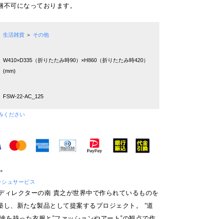
梱不可になっております。
生活雑貨
＞
その他
W410×D335（折りたたみ時90）×H860（折りたたみ時420）
(mm)
FSW-22-AC_125
みください
 フレッシュサービス
ceは、ディレクターの南 貴之が世界中で作られているものを
築し、新たな製品として提案するプロジェクト。 “道
用途を持った衣服と”ファッションやアート”の観点で作