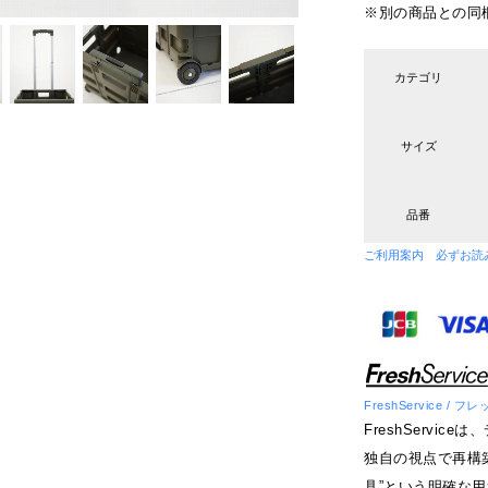
※別の商品との同
カテゴリ
サイズ
品番
ご利用案内 必ずお読
FreshService /
FreshServi
独自の視点で再構
具”という明確な