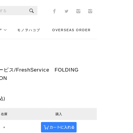
ア
モノヲハコブ
OVERSEAS ORDER
/FreshService FOLDING
ON
込)
在庫
購入
○