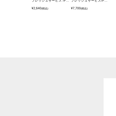
フレッシュサービス /FreshService LABORATORY GLASS LARGE
フレッシュサービス/FreshService ENTRY RUG（全3色）
¥2,640
¥7,700
(税込)
(税込)