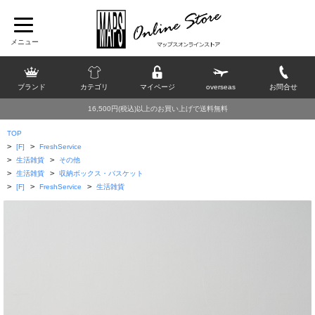
ブランド
カテゴリ
マイページ
overseas
お問合せ
16,500円(税込)以上のお買い上げで送料無料
TOP
>
>
[F]
FreshService
>
>
生活雑貨
その他
>
>
生活雑貨
収納ボックス・バスケット
>
>
>
[F]
FreshService
生活雑貨