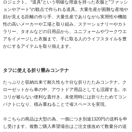
ロジェクト。 “道具”という明確な用途を持った衣服と”ファッシ
ョンやアート”の観点で作られる道具。大量生産が困難な産地や
顔が見える距離の作り手、大量生産でありながら実用性や機能
性の高いメーカーや工場と取り組み、ステーショナリーやカト
ラリー、タオルなどの日用品から、ユニフォームやワークウエ
アをイメージした衣服まで、手に取る人のライフスタイルを豊
かにするアイテムを取り揃えます。
タフに使える折り畳みコンテナ
たっぷりと収納出来て耐久性も十分な折りたたみコンテナ。ク
ローゼットから車の中、アウトドア用品としても活躍する。ホ
コリが被らない便利な蓋付き。未使用時には折りたためてコン
パクトになり、積み重ねることで省スペースを実現。
※こちらの商品は大型の為、一個につき別途1320円の送料を申
し受けます。複数ご購入希望場合はご注文後改めて数量分の送