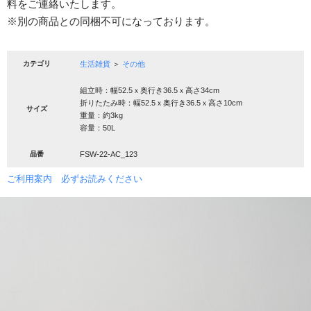
料をご連絡いたします。
※別の商品との同梱不可になっております。
カテゴリ
生活雑貨
＞
その他
組立時：幅52.5ｘ奥行き36.5ｘ高さ34cm
折りたたみ時：幅52.5ｘ奥行き36.5ｘ高さ10cm
サイズ
重量：約3kg
容量：50L
品番
FSW-22-AC_123
ご利用案内 必ずお読みください