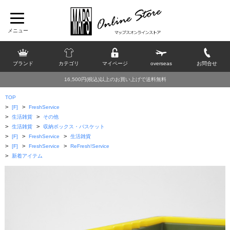
ブランド
カテゴリ
マイページ
overseas
お問合せ
16,500円(税込)以上のお買い上げで送料無料
TOP
>
>
[F]
FreshService
>
>
生活雑貨
その他
>
>
生活雑貨
収納ボックス・バスケット
>
>
>
[F]
FreshService
生活雑貨
>
>
>
[F]
FreshService
ReFresh!Service
>
新着アイテム