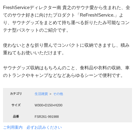
FreshServiceディレクター南 貴之のサウナ愛から生まれた、全
てのサウナ好きに向けたプロダクト「ReFresh!Service.」よ
り、サウナグッズをまとめて持ち運べる折りたたみ可能なコン
テナ型バスケットのご紹介です。
使わないときな折り畳んでコンパクトに収納できますし、積み
重ねてもお使いいただけます。
サウナグッズ収納はもちろんのこと、食料品や衣料の収納、車
のトランクやキャンプなどなどあらゆるシーンで便利です。
カテゴリ
生活雑貨
＞
その他
サイズ
W300×D150×H200
品番
FSR261-991988
ご利用案内 必ずお読みください