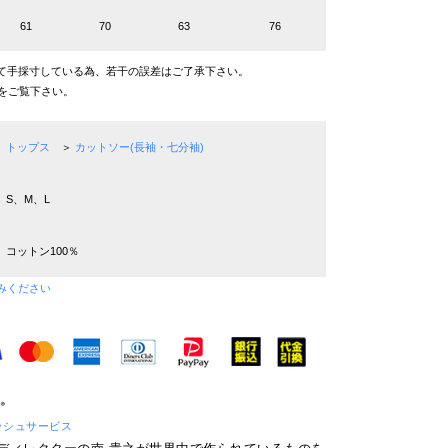
61
70
63
76
て手採寸している為、若干の誤差はご了承下さい。
をご覧下さい。
トップス
＞
カットソー(長袖・七分袖)
S、M、L
コットン100％
みください
 フレッシュサービス