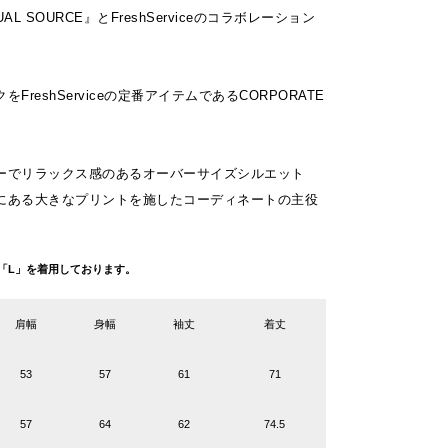
L SOURCE』とFreshServiceのコラボレーション
FreshServiceの定番アイテムであるCORPORATE
ーでリラックス感のあるオーバーサイズシルエット
にある大きなプリントを施したコーディネートの主役
ズ「L」を着用しております。
肩幅
身幅
袖丈
着丈
53
57
61
71
57
64
62
74.5