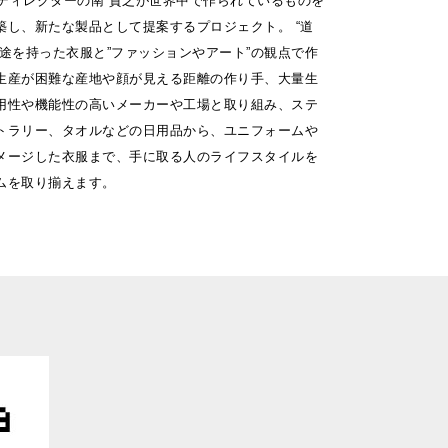
ceは、ディレクターの南 貴之が世界中で作られているものを
築し、新たな製品として提案するプロジェクト。 “道
用途を持った衣服と”ファッションやアート”の観点で作
生産が困難な産地や顔が見える距離の作り手、大量生
用性や機能性の高いメーカーや工場と取り組み、ステ
トラリー、タオルなどの日用品から、ユニフォームや
メージした衣服まで、手に取る人のライフスタイルを
ムを取り揃えます。