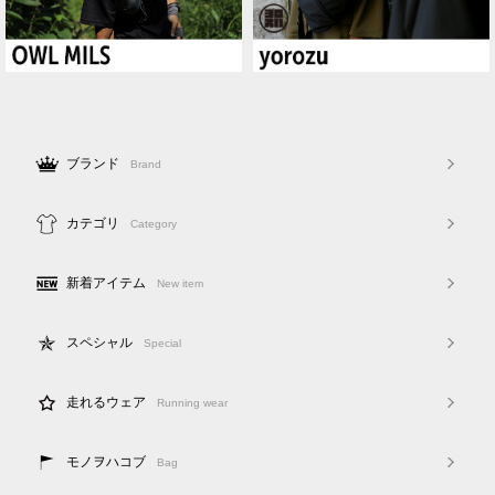
ブランド
Brand
カテゴリ
Category
新着アイテム
New item
スペシャル
Special
走れるウェア
Running wear
モノヲハコブ
Bag