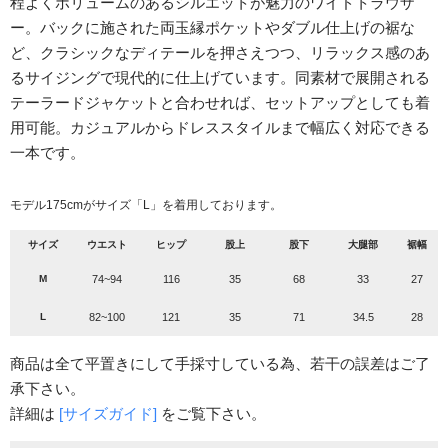
程よくボリュームのあるシルエットが魅力のワイドトラウザ
ー。バックに施された両玉縁ポケットやダブル仕上げの裾な
ど、クラシックなディテールを押さえつつ、リラックス感のあ
るサイジングで現代的に仕上げています。同素材で展開される
テーラードジャケットと合わせれば、セットアップとしても着
用可能。カジュアルからドレススタイルまで幅広く対応できる
一本です。
モデル175cmがサイズ「L」を着用しております。
サイズ
ウエスト
ヒップ
股上
股下
大腿部
裾幅
M
74~94
116
35
68
33
27
L
82~100
121
35
71
34.5
28
商品は全て平置きにして手採寸している為、若干の誤差はご了
承下さい。
詳細は
[サイズガイド]
をご覧下さい。