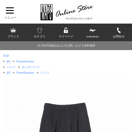
ブランド
カテゴリ
マイページ
overseas
お問合せ
16,500円(税込)以上のお買い上げで送料無料
TOP
>
>
[F]
FreshService
>
>
パンツ
ロングパンツ
>
>
>
[F]
FreshService
パンツ