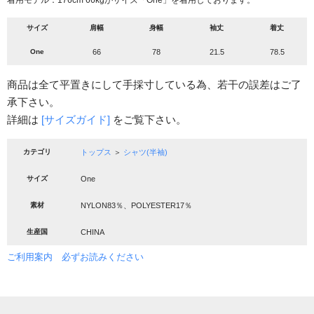
サイズ
肩幅
身幅
袖丈
着丈
One
66
78
21.5
78.5
商品は全て平置きにして手採寸している為、若干の誤差はご了
承下さい。
詳細は
[サイズガイド]
をご覧下さい。
カテゴリ
トップス
＞
シャツ(半袖)
サイズ
One
素材
NYLON83％、POLYESTER17％
生産国
CHINA
ご利用案内 必ずお読みください