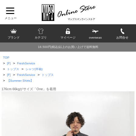
ブランド
カテゴリ
マイページ
overseas
お問合せ
16,500円(税込)以上のお買い上げで送料無料
TOP
>
>
[F]
FreshService
>
>
トップス
シャツ(半袖)
>
>
>
[F]
FreshService
トップス
>
【Summer Shirts】
176cm 66kgがサイズ「One」を着用