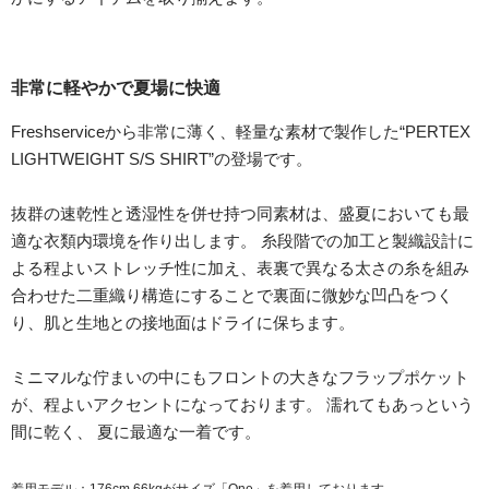
非常に軽やかで夏場に快適
Freshserviceから非常に薄く、軽量な素材で製作した“PERTEX
LIGHTWEIGHT S/S SHIRT”の登場です。
抜群の速乾性と透湿性を併せ持つ同素材は、盛夏においても最
適な衣類内環境を作り出します。 糸段階での加工と製織設計に
よる程よいストレッチ性に加え、表裏で異なる太さの糸を組み
合わせた二重織り構造にすることで裏面に微妙な凹凸をつく
り、肌と生地との接地面はドライに保ちます。
ミニマルな佇まいの中にもフロントの大きなフラップポケット
が、程よいアクセントになっております。 濡れてもあっという
間に乾く、 夏に最適な一着です。
着用モデル：176cm 66kgがサイズ「One」を着用しております。