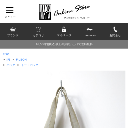
ブランド
カテゴリ
マイページ
overseas
お問合せ
16,500円(税込)以上のお買い上げで送料無料
TOP
>
>
[F]
FILSON
>
>
バッグ
トートバッグ