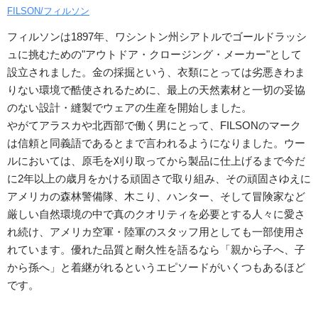
FILSON/フィルソン
フィルソンは1897年、ワシントン州シアトルでゴールドラッシ
ュに挑むための"アウトドア・クロージング・メーカー"として
設立されました。金の採掘という、衣類にとっては劣悪きわま
りない環境で酷使されるために、最上の天然素材と一切の妥協
のない設計・縫製でウェアの生産を開始しました。
やがてアラスカや北西部で働く男にとって、FILSONのマーク
は信頼と同義語であるとまで言われるようになりました。ウー
ルにおいては、原毛を刈り取ってから製品に仕上げるまで今だ
に2年以上の歳月をかける頑固さで取り組み、その頑固さゆえに
アメリカの森林警備隊、木こり、ハンター、そして冒険家など
厳しい自然環境の中で真のクオリティを必要とする人々に愛さ
れ続け、アメリカ空軍・陸軍のスタッフ用としても一部使用さ
れています。優れた品質と耐久性を語るなら「親から子へ、子
から孫へ」と着継がれるというエピソードがいくつもあるほど
です。