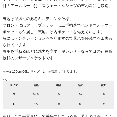
目のアームホールは、スウェットやシャツの重ね着にも最適。
裏地は保温性のあるキルティング仕様。
フロントにはフラップポケットは二重構造でハンドウォーマー
ポケットも付属し、裏地には内ポケットを備えています。
脇にはベンチレーションもありますので蒸れを軽減する工夫も
されています。
着用を重ねるほどに魅力を増す、厚いレザーならではの存在感
抜群のレザージャケットです。
モデル176cm 66kg サイズ「L」を着用しております。
<<
サイズ
肩幅
身幅
袖丈
着丈
M
52.5
65
59
59
L
55
68
63
62
商品は全て平置きにして手採寸している為、若干の誤差はご了