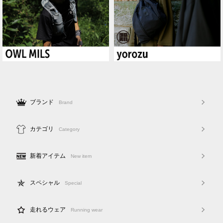
ブランド
Brand
カテゴリ
Category
新着アイテム
New item
スペシャル
Special
走れるウェア
Running wear