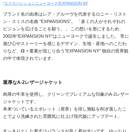
*エクスパンションニューヨーク/EXPANSION NY
ブランド名の由来はレア・グルーヴを代表するロニー・リスト
ン・スミスの名曲 "EXPANSIONS"。 「多くの人がそれぞれの
ビジョンを広げることを願う。」 この想いを形にするため、
2002年“EXPANSION NY”はニューヨークで誕生しました。 常に
遊び心やストーリーを感じるデザイン、生地・産地へのこだわ
りなど、様々要素が混じり合う“EXPANSION NY” 独自の世界観
の中で体現されています.
重厚なA-2レザージャケット
肉厚の牛革を使用し、クリーンでプレミアムな印象のA-2レザー
ジャケットです。
本来ついているエポレット（肩章）を排し無駄を削ぎ落したこ
とでより洗練された雰囲気に仕上げ現代版にアップデート。
すっきりとした着丈はバランスが良く着やすいです。ゆったり