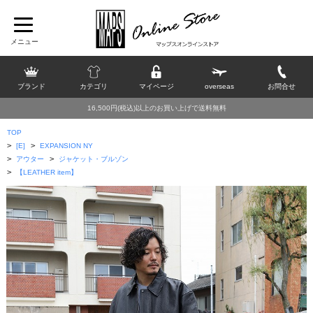
ブランド
カテゴリ
マイページ
overseas
お問合せ
16,500円(税込)以上のお買い上げで送料無料
TOP
>
>
[E]
EXPANSION NY
>
>
アウター
ジャケット・ブルゾン
>
【LEATHER item】