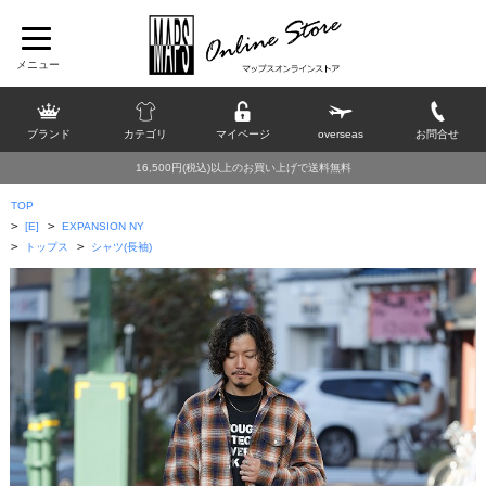
ブランド
カテゴリ
マイページ
overseas
お問合せ
16,500円(税込)以上のお買い上げで送料無料
TOP
>
>
[E]
EXPANSION NY
>
>
トップス
シャツ(長袖)