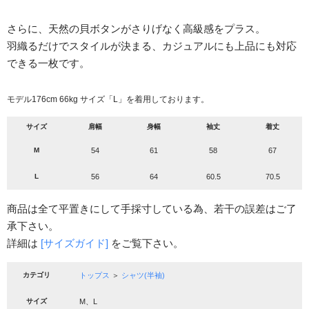
さらに、天然の貝ボタンがさりげなく高級感をプラス。
羽織るだけでスタイルが決まる、カジュアルにも上品にも対応
できる一枚です。
モデル176cm 66kg サイズ「L」を着用しております。
サイズ
肩幅
身幅
袖丈
着丈
M
54
61
58
67
L
56
64
60.5
70.5
商品は全て平置きにして手採寸している為、若干の誤差はご了
承下さい。
詳細は
[サイズガイド]
をご覧下さい。
カテゴリ
トップス
＞
シャツ(半袖)
サイズ
M、L