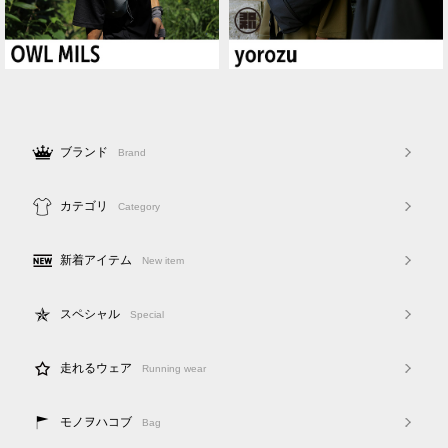
ブランド
Brand
カテゴリ
Category
新着アイテム
New item
スペシャル
Special
走れるウェア
Running wear
モノヲハコブ
Bag