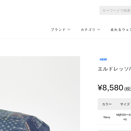
ブランド
カテゴリ
走れるウェ
エルドレッソ/EL
¥8,580
(税
カラー
サイズ
M(約56〜6
Navy
m)