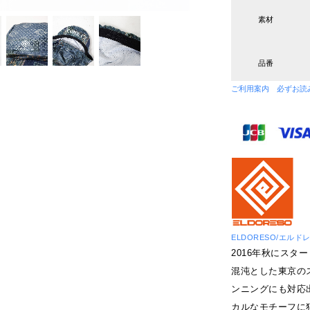
素材
品番
ご利用案内 必ずお読
ELDORESO/エルド
2016年秋にス
混沌とした東京の
ンニングにも対応
カルなモチーフに