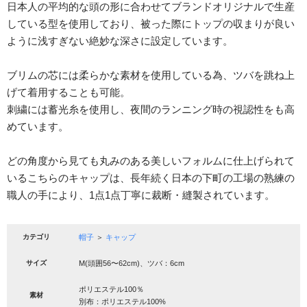
日本人の平均的な頭の形に合わせてブランドオリジナルで生産
している型を使用しており、被った際にトップの収まりが良い
ように浅すぎない絶妙な深さに設定しています。
ブリムの芯には柔らかな素材を使用している為、ツバを跳ね上
げて着用することも可能。
刺繍には蓄光糸を使用し、夜間のランニング時の視認性をも高
めています。
どの角度から見ても丸みのある美しいフォルムに仕上げられて
いるこちらのキャップは、長年続く日本の下町の工場の熟練の
職人の手により、1点1点丁寧に裁断・縫製されています。
カテゴリ
帽子
＞
キャップ
サイズ
M(頭囲56〜62cm)、ツバ：6cm
ポリエステル100％
素材
別布：ポリエステル100%