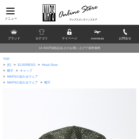
ブランド
カテゴリ
マイページ
overseas
お問合せ
16,500円(税込)以上のお買い上げで送料無料
TOP
>
>
>
[E]
ELDORESO
Head Gear
>
>
帽子
キャップ
>
MAPSの走れるウェア
>
>
MAPSの走れるウェア
帽子