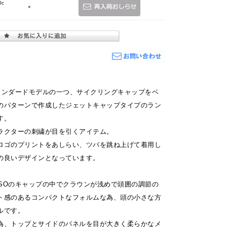
0c
×
スタンダードモデルの一つ、サイクリングキャップをベ
のパターンで作成したジェットキャップタイプのラン
す。
ラクターの刺繍が目を引くアイテム。
ロゴのプリントをあしらい、ツバを跳ね上げて着用し
の良いデザインとなっています。
ESOのキャップの中でクラウンが浅めで頭囲の調節の
ト感のあるコンパクトなフォルムな為、頭の小さな方
ルです。
為、トップとサイドのパネルを目が大きく柔らかなメ