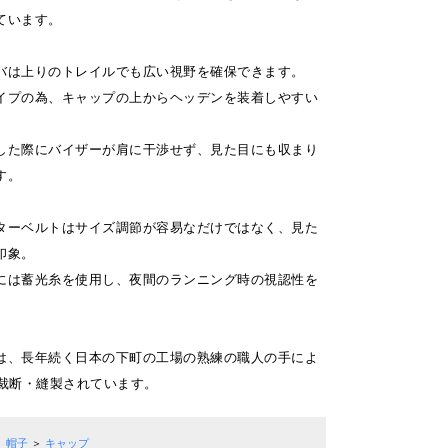
ています。
バは上りのトレイルでも広い視野を確保できます。
イプの為、キャップの上からヘッデンを装着しやすい
した際にバイザーが肩に干渉せず、見た目にも収まり
す。
ターベルトはサイズ調節が容易なだけではなく、見た
印象。
には蓄光糸を使用し、夜間のランニング時の視認性を
は、長年続く日本の下町の工場の熟練の職人の手によ
に裁断・縫製されています。
帽子
＞
キャップ