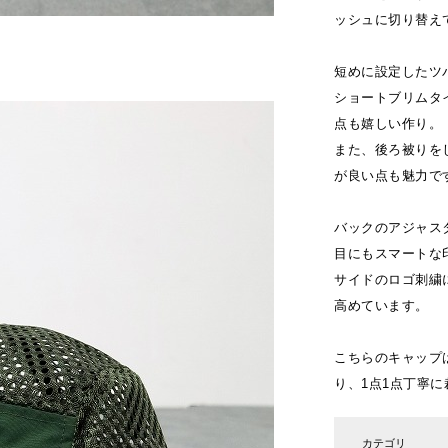
ッシュに切り替え
短めに設定したツ
ショートブリムタ
点も嬉しい作り。
また、後ろ被りを
が良い点も魅力で
バックのアジャス
目にもスマートな
サイドのロゴ刺繍
高めています。
こちらのキャップ
り、1点1点丁寧
カテゴリ