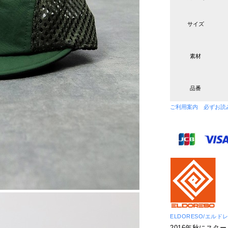
サイズ
素材
品番
ご利用案内 必ずお読
ELDORESO/エルド
2016年秋にス