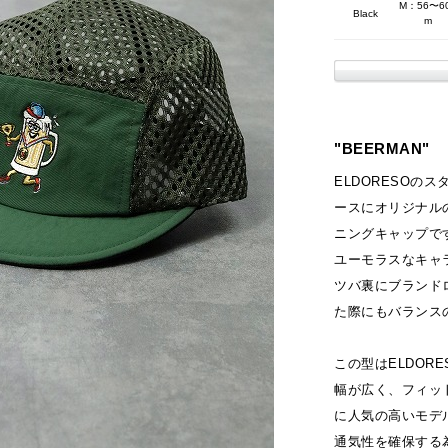
M：56〜6
Black
m
"BEERMAN"
ELDORESOの
ースにオリジナル
ニングキャップで
ユーモラスなキャ
ツバ裏にブランド
た際にもバランス
この型はELDOR
幅が広く、フィッ
に人気の高いモデ
通気性を確保する