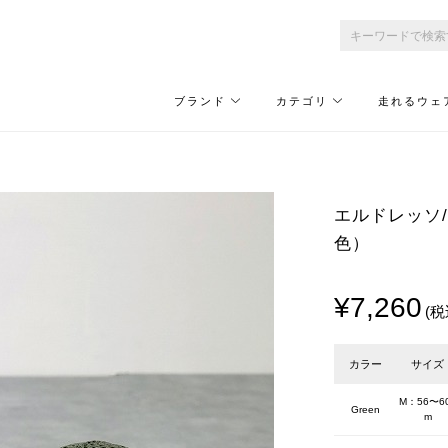
ブランド
カテゴリ
走れるウェ
エルドレッソ/EL
色）
¥7,260
(税
カラー
サイズ
M：56〜6
Green
m