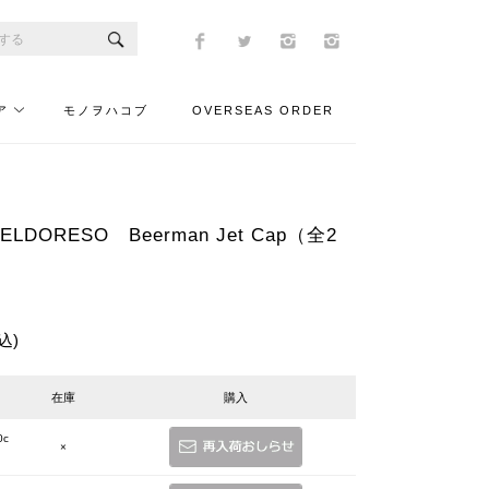
ア
モノヲハコブ
OVERSEAS ORDER
DORESO Beerman Jet Cap（全2
込)
在庫
購入
0c
×