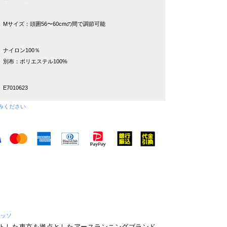
Mサイズ：頭囲56〜60cmの間で調節可能
ナイロン100％
別布：ポリエステル100%
E7010623
みください
レッソ
タートした東京を拠点としたアースランニングブランド。