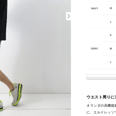
M
NAVY
L
S
GRAY
M
L
ウエスト周りに
オランダの高機能素
に、エルドレッソ