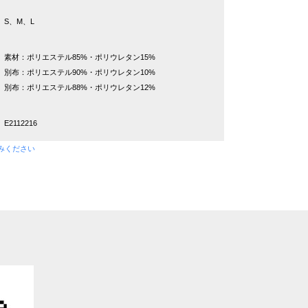
S、M、L
素材：ポリエステル85%・ポリウレタン15%
別布：ポリエステル90%・ポリウレタン10%
別布：ポリエステル88%・ポリウレタン12%
E2112216
みください