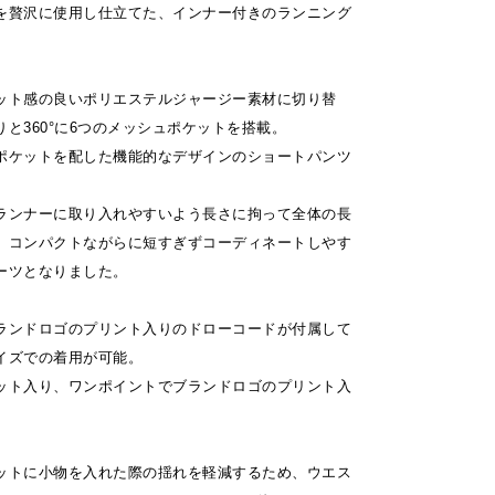
を贅沢に使用し仕立てた、インナー付きのランニング
ット感の良いポリエステルジャージー素材に切り替
と360°に6つのメッシュポケットを搭載。
ポケットを配した機能的なデザインのショートパンツ
ランナーに取り入れやすいよう長さに拘って全体の長
、コンパクトながらに短すぎずコーディネートしやす
ーツとなりました。
ランドロゴのプリント入りのドローコードが付属して
イズでの着用が可能。
ット入り、ワンポイントでブランドロゴのプリント入
ットに小物を入れた際の揺れを軽減するため、ウエス