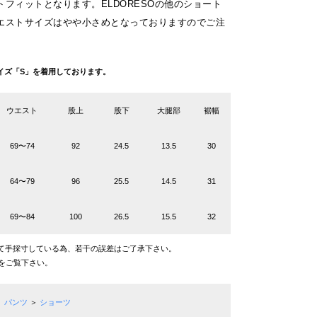
フィットとなります。ELDORESOの他のショート
エストサイズはやや小さめとなっておりますのでご注
g サイズ「S」を着用しております。
ウエスト
股上
股下
大腿部
裾幅
69〜74
92
24.5
13.5
30
64〜79
96
25.5
14.5
31
69〜84
100
26.5
15.5
32
て手採寸している為、若干の誤差はご了承下さい。
をご覧下さい。
パンツ
＞
ショーツ