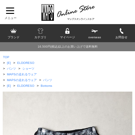
ブランド
カテゴリ
マイページ
overseas
お問合せ
16,500円(税込)以上のお買い上げで送料無料
TOP
>
>
[E]
ELDORESO
>
>
パンツ
ショーツ
>
MAPSの走れるウェア
>
>
MAPSの走れるウェア
パンツ
>
>
>
[E]
ELDORESO
Bottoms