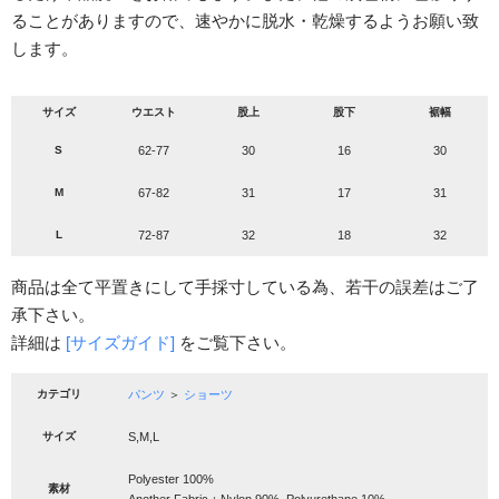
ることがありますので、速やかに脱水・乾燥するようお願い致
します。
サイズ
ウエスト
股上
股下
裾幅
S
62-77
30
16
30
M
67-82
31
17
31
L
72-87
32
18
32
商品は全て平置きにして手採寸している為、若干の誤差はご了
承下さい。
詳細は
[サイズガイド]
をご覧下さい。
カテゴリ
パンツ
＞
ショーツ
サイズ
S,M,L
Polyester 100%
素材