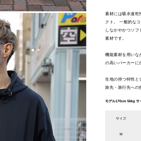
素材には吸水速乾
クト。 一般的な
しなかやかつソフ
素材です。
機能素材を用いな
の高いパーカーに
生地の持つ特性と
旅先・旅行先への
モデル170cm 56k
サイズ
M