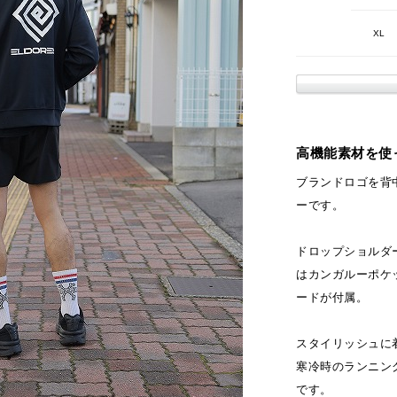
XL
高機能素材を使っ
ブランドロゴを背
ーです。
ドロップショルダ
はカンガルーポケ
ードが付属。
スタイリッシュに
寒冷時のランニン
です。