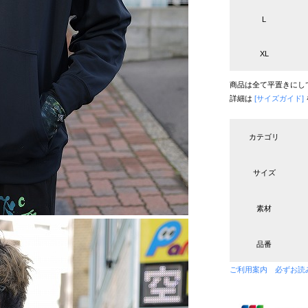
L
XL
商品は全て平置きにし
詳細は
[サイズガイド]
カテゴリ
サイズ
素材
品番
ご利用案内 必ずお読