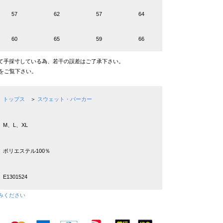
57
62
57
64
60
65
59
66
て手採寸している為、若干の誤差はご了承下さい。
をご覧下さい。
トップス
＞
スウェット・パーカー
M、L、XL
ポリエステル100％
E1301524
みください