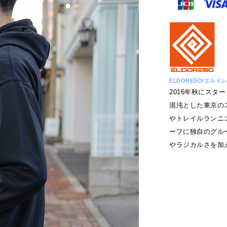
ELDORESO/エルド
2016年秋にス
混沌とした東京の
やトレイルランニ
ーフに独自のグル
やラジカルさを加