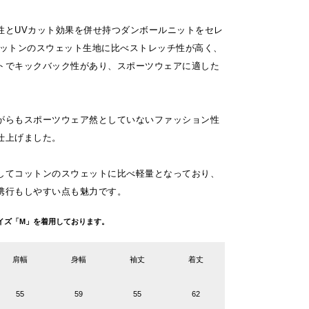
性とUVカット効果を併せ持つダンボールニットをセレ
コットンのスウェット生地に比べストレッチ性が高く、
トでキックバック性があり、スポーツウェアに適した
がらもスポーツウェア然としていないファッション性
仕上げました。
してコットンのスウェットに比べ軽量となっており、
携行もしやすい点も魅力です。
g サイズ「M」を着用しております。
肩幅
身幅
袖丈
着丈
55
59
55
62