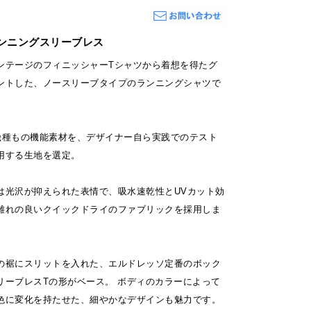
ンニングスリーブレス
ンテージのフィニッシャーTシャツから着想を得たグ
ントした、ノースリーブタイプのランニングシャツで
は幾種もの機能素材を、デザイナー自ら実践でのテスト
用する生地を選定。
は光沢が抑えられた表情で、吸水速乾性とUVカット効
離れの良いクイックドライのファブリックを採用しま
の裾にスリットを入れた、エルドレッソ定番のボック
リーブレスTの形がベース。 ボディのカラーによって
色に変化を持たせた、細やかなデザインも魅力です。