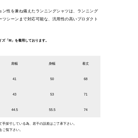
ョン性を兼ね備えたランニングシャツは、ランニング
ーツシーンまで対応可能な、汎用性の高いプロダクト
g サイズ「M」を着用しております。
肩幅
身幅
着丈
41
50
68
43
53
71
44.5
55.5
74
て手採寸している為、若干の誤差はご了承下さい。
をご覧下さい。