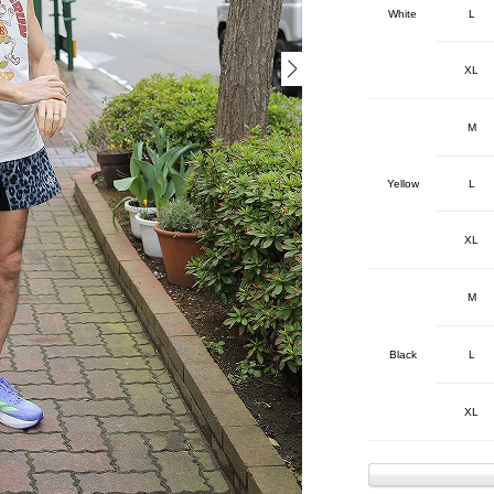
White
L
XL
M
Yellow
L
XL
M
Black
L
XL