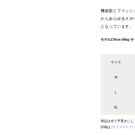
機能面とファッシ
からあらゆるスポ
となっています。
モデル170cm 56k
サイズ
M
L
XL
商品は全て平置きにし
詳細は
[サイズガイド]