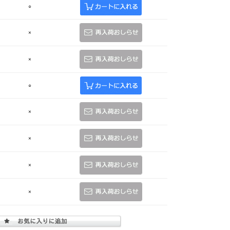
○
×
×
○
×
×
×
×