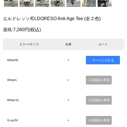
エルドレッソ/ELDORESO Anti Age Tee (全２色)
価格:
7,260円
(税込)
カラー/サイズ
在庫
カート
White/M
○
White/L
×
入荷連絡を希望
White/XL
×
入荷連絡を希望
Gray/M
×
入荷連絡を希望