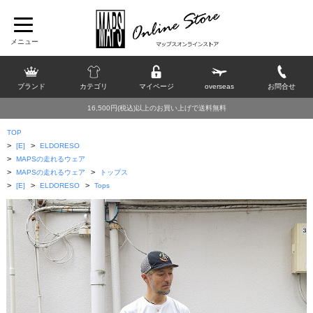
ブランド
カテゴリ
マイページ
overseas
お問合せ
16,500円(税込)以上のお買い上げで送料無料
TOP
>
>
[E]
ELDORESO
>
MAPSの走れるウェア
>
>
MAPSの走れるウェア
トップス
>
>
>
[E]
ELDORESO
Tops