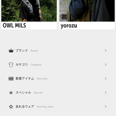
ブランド
Brand
カテゴリ
Category
新着アイテム
New item
スペシャル
Special
走れるウェア
Running wear