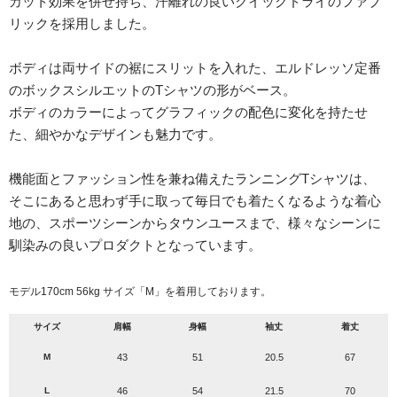
カット効果を併せ持ち、汗離れの良いクイックドライのファブ
リックを採用しました。
ボディは両サイドの裾にスリットを入れた、エルドレッソ定番
のボックスシルエットのTシャツの形がベース。
ボディのカラーによってグラフィックの配色に変化を持たせ
た、細やかなデザインも魅力です。
機能面とファッション性を兼ね備えたランニングTシャツは、
そこにあると思わず手に取って毎日でも着たくなるような着心
地の、スポーツシーンからタウンユースまで、様々なシーンに
馴染みの良いプロダクトとなっています。
モデル170cm 56kg サイズ「M」を着用しております。
サイズ
肩幅
身幅
袖丈
着丈
M
43
51
20.5
67
L
46
54
21.5
70