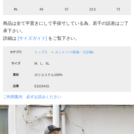
XL
49
57
22.5
73
商品は全て平置きにして手採寸している為、若干の誤差はご了
承下さい。
詳細は
[サイズガイド]
をご覧下さい。
カテゴリ
トップス
＞
カットソー(長袖・七分袖)
サイズ
M、L、XL
素材
ポリエステル100%
品番
E1015415
ご利用案内 必ずお読みください