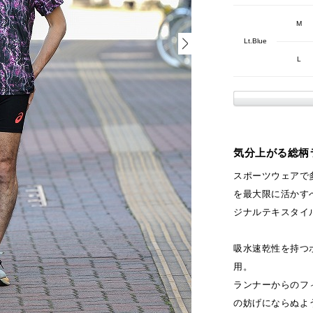
M
Lt.Blue
L
気分上がる総柄
スポーツウェアで
を最大限に活かす
ジナルテキスタイ
吸水速乾性を持つ
用。
ランナーからのフ
の妨げにならぬよ