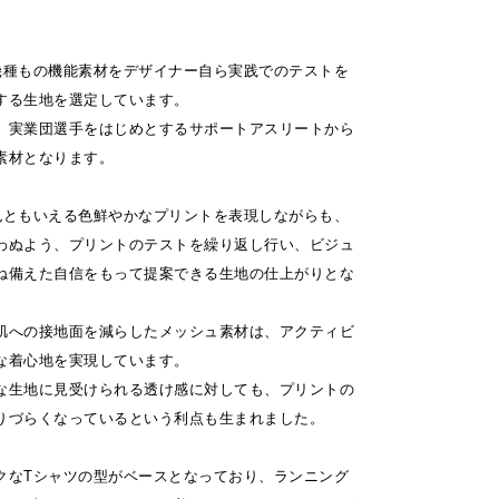
は幾種もの機能素材をデザイナー自ら実践でのテストを
する生地を選定しています。
、実業団選手をはじめとするサポートアスリートから
素材となります。
特色ともいえる色鮮やかなプリントを表現しながらも、
わぬよう、プリントのテストを繰り返し行い、ビジュ
ね備えた自信をもって提案できる生地の仕上がりとな
肌への接地面を減らしたメッシュ素材は、アクティビ
な着心地を実現しています。
な生地に見受けられる透け感に対しても、プリントの
りづらくなっているという利点も生まれました。
クなTシャツの型がベースとなっており、ランニング