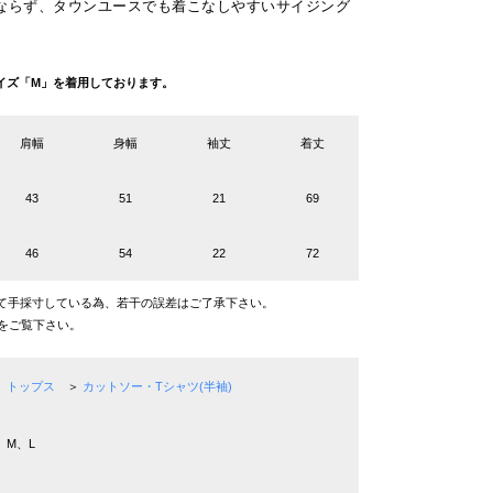
ならず、タウンユースでも着こなしやすいサイジング
g サイズ「M」を着用しております。
肩幅
身幅
袖丈
着丈
43
51
21
69
46
54
22
72
て手採寸している為、若干の誤差はご了承下さい。
をご覧下さい。
トップス
＞
カットソー・Tシャツ(半袖)
M、L