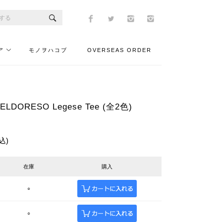
ア
モノヲハコブ
OVERSEAS ORDER
DORESO Legese Tee (全2色)
込)
在庫
購入
○
○