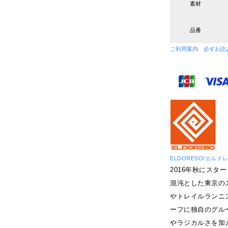
素材
品番
ご利用案内 必ずお読
ELDORESO/エルド
2016年秋にス
混沌とした東京の
やトレイルランニ
ーフに独自のグル
やラジカルさを加