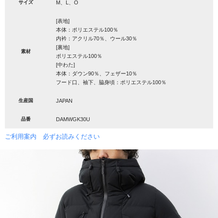
サイズ
M、L、O
[表地]
本体：ポリエステル100％
内衿：アクリル70％、ウール30％
[裏地]
素材
ポリエステル100％
[中わた]
本体：ダウン90％、フェザー10％
フード口、袖下、脇身頃：ポリエステル100％
生産国
JAPAN
品番
DAMWGK30U
ご利用案内 必ずお読みください