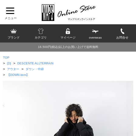
ブランド
カテゴリ
マイページ
overseas
お問合せ
16,500円(税込)以上のお買い上げで送料無料
TOP
>
>
[D]
DESCENTE ALLTERRAIN
>
>
アウター
ダウン・中綿
>
【DOWN item】