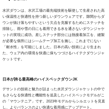
水沢ダウンは、水沢工場の最先端技術を駆使して生産された高
い保温性と快適性を持つ新しいダウンウェアです。隙間からダ
ウンが抜け落ちやすいという欠点を克服するためにステッチを
排除し、雨や雪の日にも着用できる水を通さないダウンジャケ
ットの実現に成功。差しステッチ部分には熱接着加工を、縫製
が必要な個所にはシ―ムテープ加工を施し、これまでにない
「耐水性」を可能にしました。日本の高い技術により生まれ
た、ウェア内の環境を快適に保ちつづけるハイテクダウンジャ
ケットです。
日本が誇る最高峰のハイスペックダウンJK
デサントの技術と魅力が詰まった水沢ダウンジャケットの中で
もさらなる快適性と機能性を追及したハイスペックモデルがこ
の「マウンテニア」です。2023年モデルからシルエットを見直
し、よりバランスのよい快適な着用感にアップデート。