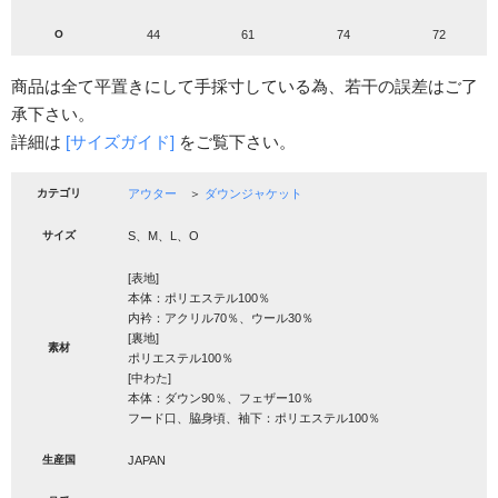
O
44
61
74
72
商品は全て平置きにして手採寸している為、若干の誤差はご了
承下さい。
詳細は
[サイズガイド]
をご覧下さい。
カテゴリ
アウター
＞
ダウンジャケット
サイズ
S、M、L、O
[表地]
本体：ポリエステル100％
内衿：アクリル70％、ウール30％
[裏地]
素材
ポリエステル100％
[中わた]
本体：ダウン90％、フェザー10％
フード口、脇身頃、袖下：ポリエステル100％
生産国
JAPAN