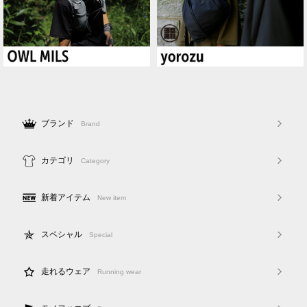
ブランド
Brand
カテゴリ
Category
新着アイテム
New item
スペシャル
Special
走れるウェア
Running wear