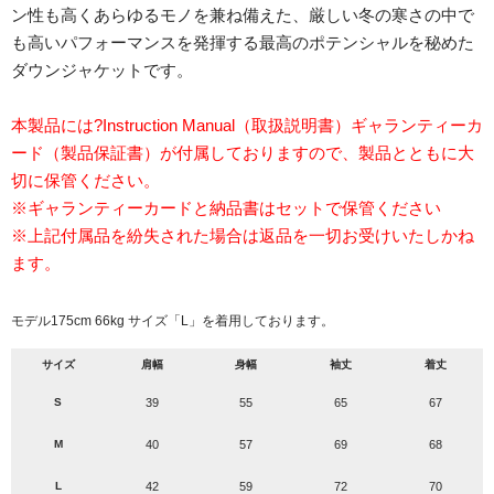
ン性も高くあらゆるモノを兼ね備えた、厳しい冬の寒さの中で
も高いパフォーマンスを発揮する最高のポテンシャルを秘めた
ダウンジャケットです。
本製品には?Instruction Manual（取扱説明書）ギャランティーカ
ード（製品保証書）が付属しておりますので、製品とともに大
切に保管ください。
※ギャランティーカードと納品書はセットで保管ください
※上記付属品を紛失された場合は返品を一切お受けいたしかね
ます。
モデル175cm 66kg サイズ「L」を着用しております。
サイズ
肩幅
身幅
袖丈
着丈
S
39
55
65
67
M
40
57
69
68
L
42
59
72
70