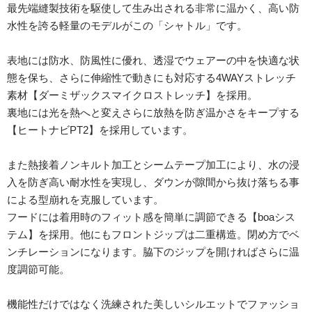
最先端縫製技術を駆使して生み出される非常に温かく、高い防
水性を誇る軽量のモデルがこの「シャトル」です。
表地には防水、防風性に優れ、透湿でウェアーの中を快適な状
態を保ち、さらに伸縮性で動きにも対応する4WAYストレッチ
素材【ダーミザックスマイクロストレッチ】を採用。
裏地には光を熱へと変えさらに放熱を防ぎ温かさをキープする
【ヒートナビPT2】を採用しています。
また熱接着ノンキルト加工とシームテープ加工により、水の浸
入を防ぎ高い耐水性を実現し、ダウンが隙間から抜け落ちる事
による型崩れを克服しています。
フードには着用時のフィット感を簡単に調節できる【boaシス
テム】を採用。他にもフロントジップは二重構造。閉め方でベ
ンチレーションになります。脇下のジップを開ければさらに温
度調節可能。
機能性だけではなく洗練された美しいシルエットでファッショ