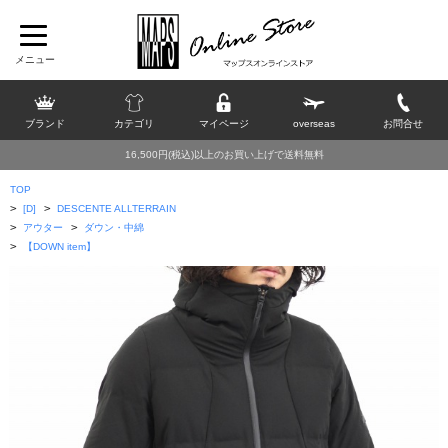
ブランド
カテゴリ
マイページ
overseas
お問合せ
16,500円(税込)以上のお買い上げで送料無料
TOP
>
>
[D]
DESCENTE ALLTERRAIN
>
>
アウター
ダウン・中綿
>
【DOWN item】