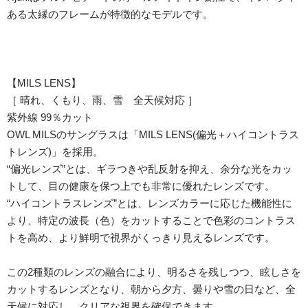
ある太縁のフレームが特徴的なモデルです。
【MILS LENS】
［ 晴れ、くもり、雨、雪 全天候対応 ］
紫外線 99％カット
OWL MILSのサングラスは「MILS LENS(偏光＋ハイコントラス
トレンズ)」を採用。
“偏光レンズ”とは、ギラつきや乱反射を抑え、余分な光をカッ
トして、目の健康を保つ上でも非常に優れたレンズです。
“ハイコントラスレンズ”とは、レンズカラーに応じた機能性に
より、特定の波長（色）をカットすることで色彩のコントラス
トを高め、より鮮明で視界がくっきり見えるレンズです。
この2種類のレンズの融合により、明るさを残しつつ、眩しさを
カットするレンズとなり、朝から夕方、曇りや雪の日など、全
天候に対応し、クリアな視界を確保できます。