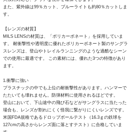
また、紫外線は99％カット、ブルーライトも約80％カットしま
す。
【レンズの材質】
MILS LENSの材質は、「ポリカーボネート」を採用していま
す。 耐衝撃性や透明度に優れたポリカーボネート製のサングラ
スレンズは、登山やトレイルランニングのような過酷なシーン
での使用に最適です。 この素材には、優れた3つの特徴があり
ます。
1.衝撃に強い
プラスチックの中でも上位の耐衝撃性があります。ハンマーで
たたいても壊れません。防弾材料に使用されるほどです。
登山において、下山途中の飛び石などがサングラスに当たった
場合も、レンズが割れにくく怪我に繋がりにくいレンズです。
米国FDA規格であるドロップボールテスト（16.3ｇの鉄球を
127cmの高さからレンズ面に落とすテスト）に合格していま
す。