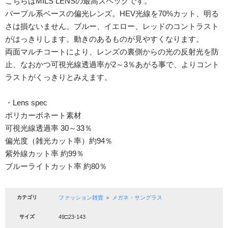
こちらはMILS LENSの最高スペックです。
パープル系ベースの偏光レンズ。HEV光線を70%カット、明る
さは損ないません。ブルー、イエロー、レッドのコントラスト
がはっきりします。動きのあるものが見やすくなります。
両面マルチコートにより、レンズの裏側からの光の反射光を防
止、なおかつ可視光線透過率が2～3％あがる事で、よりコント
ラストがくっきりとみえます。
・Lens spec
ポリカーボネート素材
可視光線透過率 30～33％
偏光度（雑光カット率）約94％
紫外線カット率 約99％
ブルーライトカット率 約80％
カテゴリ
ファッション雑貨
＞
メガネ・サングラス
サイズ
49□23-143