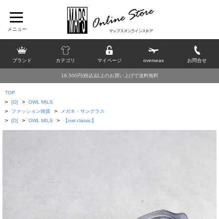
ブランド
カテゴリ
マイページ
overseas
お問合せ
16,500円(税込)以上のお買い上げで送料無料
TOP
>
>
[O]
OWL MILS
>
>
ファッション雑貨
メガネ・サングラス
>
>
>
[O]
OWL MILS
【owl classic】