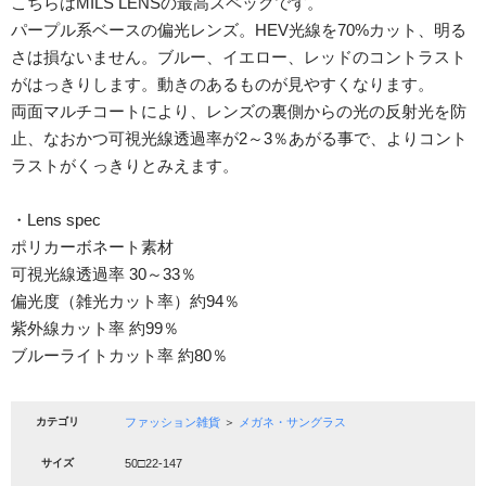
こちらはMILS LENSの最高スペックです。
パープル系ベースの偏光レンズ。HEV光線を70%カット、明る
さは損ないません。ブルー、イエロー、レッドのコントラスト
がはっきりします。動きのあるものが見やすくなります。
両面マルチコートにより、レンズの裏側からの光の反射光を防
止、なおかつ可視光線透過率が2～3％あがる事で、よりコント
ラストがくっきりとみえます。
・Lens spec
ポリカーボネート素材
可視光線透過率 30～33％
偏光度（雑光カット率）約94％
紫外線カット率 約99％
ブルーライトカット率 約80％
カテゴリ
ファッション雑貨
＞
メガネ・サングラス
サイズ
50□22-147