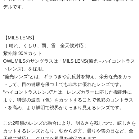
デルです。
【MILS LENS】
［ 晴れ、くもり、雨、雪 全天候対応 ］
紫外線 99％カット
OWL MILSのサングラスは「MILS LENS(偏光＋ハイコントラス
トレンズ)」を採用。
“偏光レンズ”とは、ギラつきや乱反射を抑え、余分な光をカッ
トして、目の健康を保つ上でも非常に優れたレンズです。
“ハイコントラスレンズ”とは、レンズカラーに応じた機能性に
より、特定の波長（色）をカットすることで色彩のコントラス
トを高め、より鮮明で視界がくっきり見えるレンズです。
この2種類のレンズの融合により、明るさを残しつつ、眩しさを
カットするレンズとなり、朝から夕方、曇りや雪の日など、全
天候に対応し、クリアな視界を確保できます。