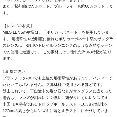
また、紫外線は99％カット、ブルーライトも約80％カットしま
す。
【レンズの材質】
MILS LENSの材質は、「ポリカーボネート」を採用していま
す。 耐衝撃性や透明度に優れたポリカーボネート製のサングラ
スレンズは、登山やトレイルランニングのような過酷なシーン
での使用に最適です。 この素材には、優れた3つの特徴があり
ます。
1.衝撃に強い
プラスチックの中でも上位の耐衝撃性があります。ハンマーで
たたいても壊れません。防弾材料に使用されるほどです。
登山において、下山途中の飛び石などがサングラスに当たった
場合も、レンズが割れにくく怪我に繋がりにくいレンズです。
米国FDA規格であるドロップボールテスト（16.3ｇの鉄球を
127cmの高さからレンズ面に落とすテスト）に合格していま