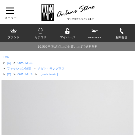
ブランド
カテゴリ
マイページ
overseas
お問合せ
16,500円(税込)以上のお買い上げで送料無料
TOP
>
>
[O]
OWL MILS
>
>
ファッション雑貨
メガネ・サングラス
>
>
>
[O]
OWL MILS
【owl classic】