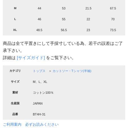
M
44
53
21.5
67.5
L
46
55
22
70
XL
48.5
56.5
23
73.5
商品は全て平置きにして手採寸している為、若干の誤差はご了
承下さい。
詳細は
[サイズガイド]
をご覧下さい。
カテゴリ
トップス
＞
カットソー・Tシャツ(半袖)
サイズ
M、L、XL
素材
コットン100％
生産国
JAPAN
品番
BT4H-31
ご利用案内 必ずお読みください