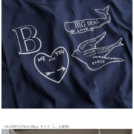
・63.GREY(176cm 66kｇ サイズ「L」を着用)