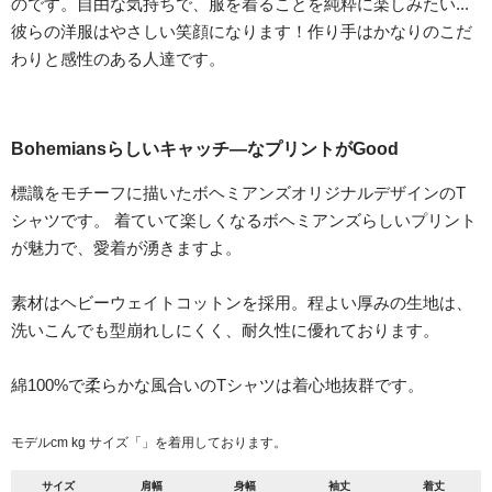
のです。自由な気持ちで、服を着ることを純粋に楽しみたい...
彼らの洋服はやさしい笑顔になります！作り手はかなりのこだ
わりと感性のある人達です。
Bohemiansらしいキャッチ―なプリントがGood
標識をモチーフに描いたボヘミアンズオリジナルデザインのT
シャツです。 着ていて楽しくなるボヘミアンズらしいプリント
が魅力で、愛着が湧きますよ。
素材はヘビーウェイトコットンを採用。程よい厚みの生地は、
洗いこんでも型崩れしにくく、耐久性に優れております。
綿100%で柔らかな風合いのTシャツは着心地抜群です。
モデルcm kg サイズ「」を着用しております。
サイズ
肩幅
身幅
袖丈
着丈