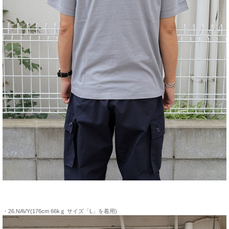
・26.NAVY(176cm 66kｇ サイズ「L」を着用)