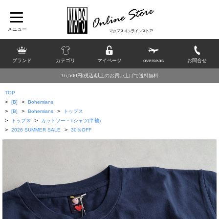
ブランド
カテゴリ
マイページ
overseas
お問合せ
16,500円(税込)以上のお買い上げで送料無料
TOP
>
>
[B]
Bohemians
>
>
>
[B]
Bohemians
トップス
>
>
トップス
カットソー・Tシャツ(半袖)
>
>
2026 SUMMER SALE
30％OFF