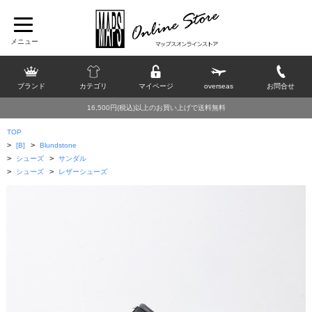
ブランド
カテゴリ
マイページ
overseas
お問合せ
16,500円(税込)以上のお買い上げで送料無料
TOP
>
>
[B]
Blundstone
>
>
シューズ
サンダル
>
>
シューズ
レザーシューズ