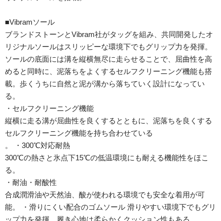
■Vibramソール
ブランドストーンとVibram社がタッグを組み、共同開発したオ
リジナルソールはスリッピーな環境下でもグリップ力を発揮。
ソールの底面には溝を縦横無尽に走らせることで、屈曲性を高
めると同時に、泥落ちをよくするセルフクリーニング機能も搭
載。歩くうちに自然と泥が溝から落ちていく設計になってい
る。
・セルフクリーニング機能
縦横に走る溝が屈曲性を良くするとともに、泥落ちを良くする
セルフクリーニング機能を持ち合わせている
。 ・300℃対応耐熱
300℃の熱さと氷点下15℃の低温環境にも耐える機能性をほこ
る。
・耐油・耐酸性
合成潤滑油や天然油、酸が使われる環境でも安全な着用が可
能。 ・滑りにくい配合のゴムソール 滑りやすい環境下でもグリ
ップ力を発揮。履き心地は柔らかくクッション性もある。