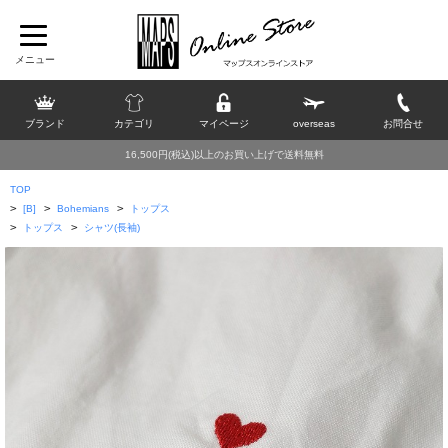
ブランド
カテゴリ
マイページ
overseas
お問合せ
16,500円(税込)以上のお買い上げで送料無料
TOP
>
>
>
[B]
Bohemians
トップス
>
>
トップス
シャツ(長袖)