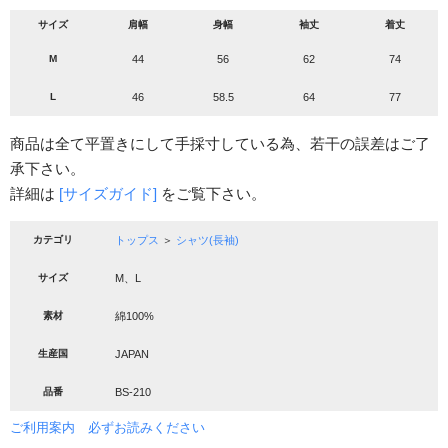
サイズ
肩幅
身幅
袖丈
着丈
M
44
56
62
74
L
46
58.5
64
77
商品は全て平置きにして手採寸している為、若干の誤差はご了
承下さい。
詳細は
[サイズガイド]
をご覧下さい。
カテゴリ
トップス
＞
シャツ(長袖)
サイズ
M、L
素材
綿100%
生産国
JAPAN
品番
BS-210
ご利用案内 必ずお読みください