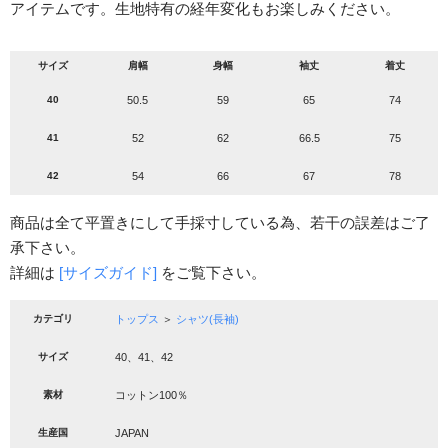
アイテムです。生地特有の経年変化もお楽しみください。
サイズ
肩幅
身幅
袖丈
着丈
40
50.5
59
65
74
41
52
62
66.5
75
42
54
66
67
78
商品は全て平置きにして手採寸している為、若干の誤差はご了
承下さい。
詳細は
[サイズガイド]
をご覧下さい。
カテゴリ
トップス
＞
シャツ(長袖)
サイズ
40、41、42
素材
コットン100％
生産国
JAPAN