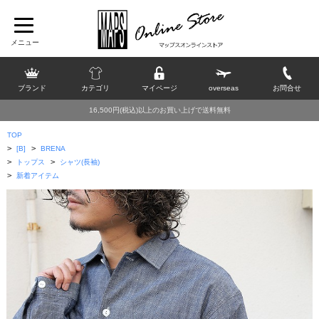
ブランド
カテゴリ
マイページ
overseas
お問合せ
16,500円(税込)以上のお買い上げで送料無料
TOP
>
>
[B]
BRENA
>
>
トップス
シャツ(長袖)
>
新着アイテム