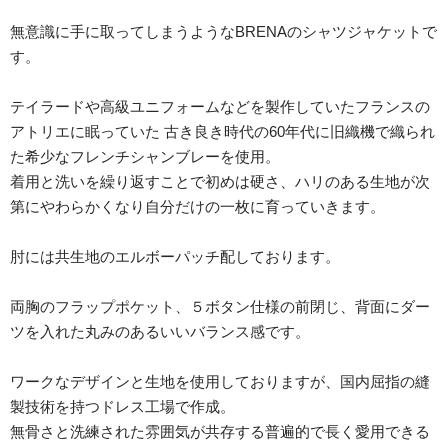
無意識に手に取ってしまうようなBRENAのシャツジャケットで
す。
テイラードや高級ユニフォームなどを製作していたフランスの
アトリエに眠っていた 古き良き時代の60年代に旧織機で織られ
た希少なフレンチシャンブレーを使用。
着用と洗いを繰り返すことで初めは硬さ、ハリのある生地が次
第にやわらかくなり自分だけの一枚に育っていきます。
肘には共生地のエルボーパッチ配しております。
両胸のフラップポケット、５ボタン仕様の前閉じ、背面にダー
ツを入れた丸みのあるいいバランス感です。
ワークなデザインと生地を使用しておりますが、国内屈指の縫
製技術を持つドレス工場で作成。
無骨さと洗練された雰囲気が共存する普遍的で長く愛用できる