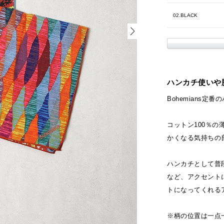
02.BLACK
ハンカチ使いや
Bohemians定
コットン100％
かくなる気持ちの
ハンカチとして普
など、アクセント
トになってくれる
※柄の位置は一点