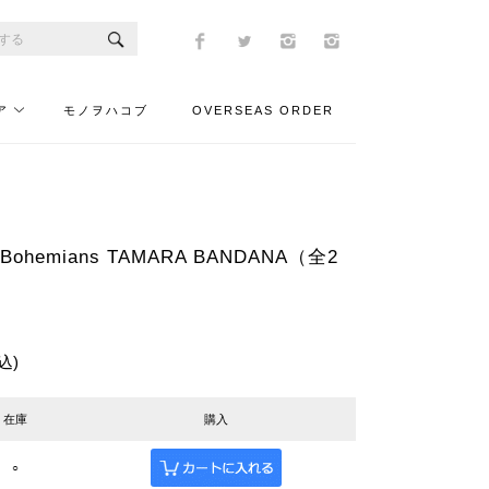
ア
モノヲハコブ
OVERSEAS ORDER
hemians TAMARA BANDANA（全2
込)
在庫
購入
○