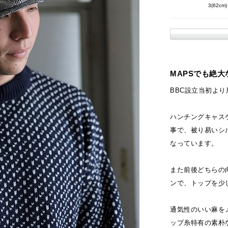
3(62cm)
MAPSでも絶大
BBC設立当初より展
ハンチングキャス
事で、被り易いシ
なっています。
また前後どちらの
ンで、トップを少
通気性のいい麻を
ップ糸特有の素朴