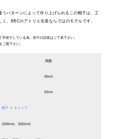
違うパターンによって作り上げられるこの帽子は、工
しく、BBCのアトリエ生産ならではのモデルです。
て手採寸している為、若干の誤差はご了承下さい。
をご覧下さい。
周囲
60cm
62cm
帽子
＞
キャップ
2(60cm)、3(62cm)