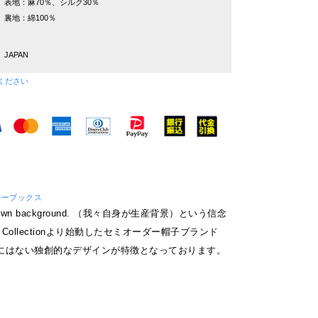
表地：麻70％、シルク30％
裏地：綿100％
JAPAN
ください
/ ブルーブックス
our own background. （我々自身が生産背景）という信念
S Collectionより始動したセミオーダー帽子ブランド
にはない独創的なデザインが特徴となっております。