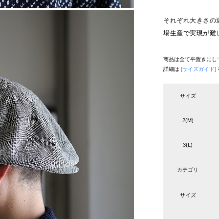
それぞれ大きさの
場生産で実現が難
商品は全て平置きにし
詳細は
[サイズガイド]
サイズ
2(M)
3(L)
カテゴリ
サイズ