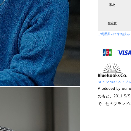
素材
生産国
ご利用案内です
お読み
Blue Books Co. 
Produced by 
のもと、2011 S/
で、他のブランド