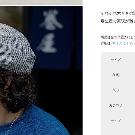
それぞれ大きさの
場生産で実現が難
商品は全て平置きにし
詳細は
[サイズガイド]
サイズ
2(M)
3(L)
カテゴリ
サイズ