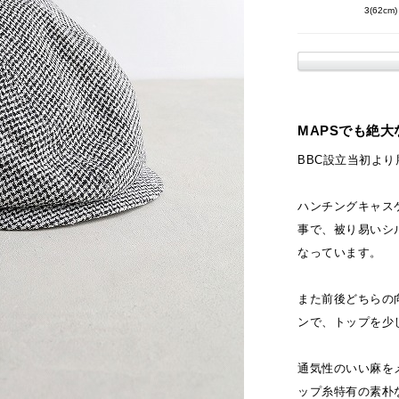
3(62cm)
MAPSでも絶大
BBC設立当初より展
ハンチングキャス
事で、被り易いシ
なっています。
また前後どちらの
ンで、トップを少
通気性のいい麻を
ップ糸特有の素朴