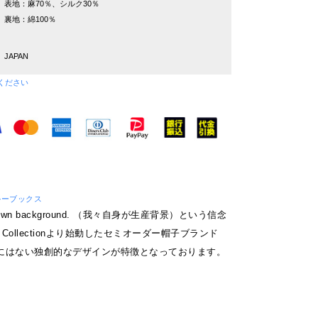
表地：麻70％、シルク30％
裏地：綿100％
JAPAN
ください
/ ブルーブックス
our own background. （我々自身が生産背景）という信念
S Collectionより始動したセミオーダー帽子ブランド
にはない独創的なデザインが特徴となっております。