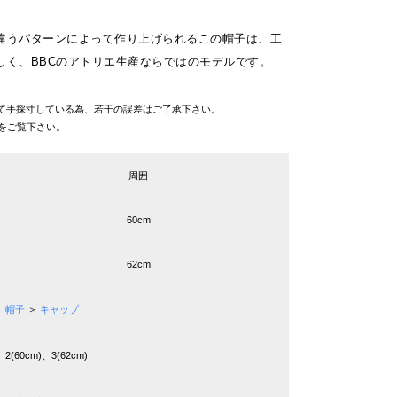
違うパターンによって作り上げられるこの帽子は、工
しく、BBCのアトリエ生産ならではのモデルです。
て手採寸している為、若干の誤差はご了承下さい。
をご覧下さい。
周囲
60cm
62cm
帽子
＞
キャップ
2(60cm)、3(62cm)