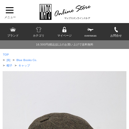
ブランド
カテゴリ
マイページ
overseas
お問合せ
16,500円(税込)以上のお買い上げで送料無料
TOP
>
>
[B]
Blue Books Co.
>
>
帽子
キャップ