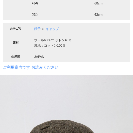
2(M)
60cm
3(L)
62cm
カテゴリ
帽子
＞
キャップ
ウール60％/コットン40％
素材
裏地：コットン100％
生産国
JAPAN
ご利用案内です
お読みください