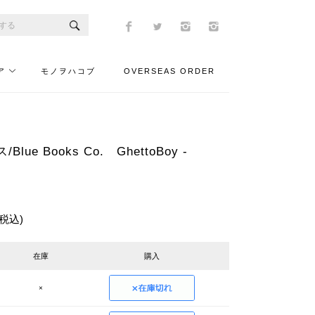
ア
モノヲハコブ
OVERSEAS ORDER
ue Books Co. GhettoBoy -
(税込)
在庫
購入
×