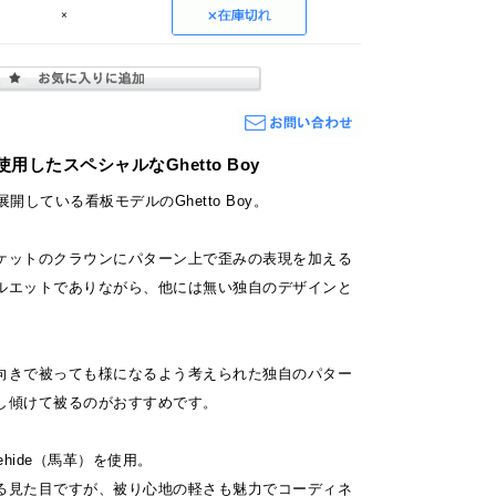
×
用したスペシャルなGhetto Boy
開している看板モデルのGhetto Boy。
ケットのクラウンにパターン上で歪みの表現を加える
ルエットでありながら、他には無い独自のデザインと
向きで被っても様になるよう考えられた独自のパター
し傾けて被るのがおすすめです。
ehide（馬革）を使用。
る見た目ですが、被り心地の軽さも魅力でコーディネ