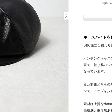
3(62cm)
ホースハイドを使
BBC設立当初より展
ハンチングキャス
事で、被り易いシ
なっています。
また前後どちらの
ンで、トップを少
素材は上質なHors
高級感と重厚感あ