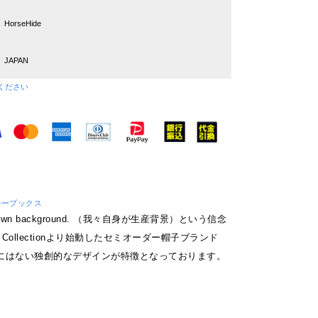
HorseHide
JAPAN
ください
/ ブルーブックス
our own background. （我々自身が生産背景）という信念
S Collectionより始動したセミオーダー帽子ブランド
にはない独創的なデザインが特徴となっております。