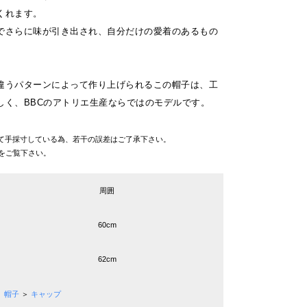
くれます。
でさらに味が引き出され、自分だけの愛着のあるもの
。
違うパターンによって作り上げられるこの帽子は、工
しく、BBCのアトリエ生産ならではのモデルです。
て手採寸している為、若干の誤差はご了承下さい。
をご覧下さい。
周囲
60cm
62cm
帽子
＞
キャップ