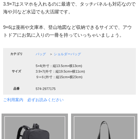
3.9×7はスマホを入れるのに最適で、タッチパネルも対応なので
海や川など水辺でも大活躍です。
9×6は漫画や文庫本、登山地図など収納できるサイズで、アウ
トドアにお気に入りの一冊を持っていっちゃいましょう。
カテゴリ
バッグ
＞
ショルダーバッグ
5×4(外寸：縦13.5cm×横13cm)
サイズ
3.9×7(外寸：縦19.5cm×横11cm)
９×６(外寸：縦15cm×横23cm)
品番
574-2977175
ご利用案内 必ずお読みください