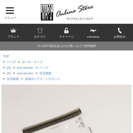
ブランド
カテゴリ
マイページ
overseas
お問合せ
16,500円(税込)以上のお買い上げで送料無料
TOP
>
>
バッグ
ポーチ・ケース
>
>
>
[A]
and wander
バッグ
>
>
>
[A]
and wander
生活雑貨
>
>
生活雑貨
収納ボックス・バスケット