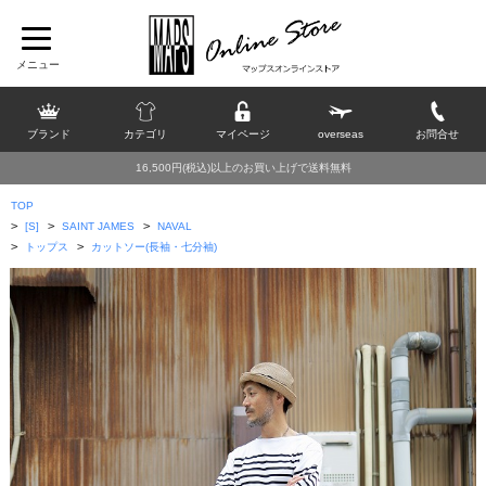
ブランド
カテゴリ
マイページ
overseas
お問合せ
16,500円(税込)以上のお買い上げで送料無料
TOP
>
>
>
[S]
SAINT JAMES
NAVAL
>
>
トップス
カットソー(長袖・七分袖)