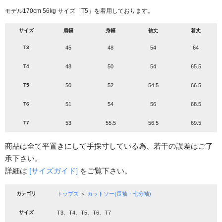
モデル170cm 56kg サイズ「T5」を着用しております。
サイズ
肩幅
身幅
袖丈
着丈
T3
45
48
54
64
T4
48
50
54
65.5
T5
50
52
54.5
66.5
T6
51
54
56
68.5
T7
53
55.5
56.5
69.5
商品は全て平置きにして手採寸している為、若干の誤差はご了
承下さい。
詳細は
[サイズガイド]
をご覧下さい。
カテゴリ
トップス
＞
カットソー(長袖・七分袖)
サイズ
T3、T4、T5、T6、T7