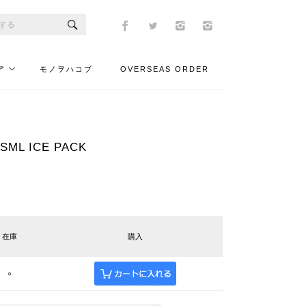
ア
モノヲハコブ
OVERSEAS ORDER
ML ICE PACK
在庫
購入
○