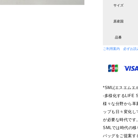
サイズ
原産国
品番
ご利用案内 必ずお読
*SML(エスエムエル
-多様化するLIFE
様々な分野から革
ップも日々変化し
が必要な時代です
SMLでは時代の
バッグをご提案す