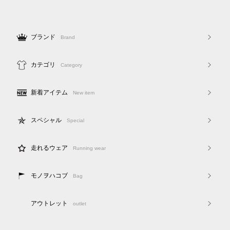
ブランド
Brand
カテゴリ
Category
新着アイテム
New item
スペシャル
Special
走れるウェア
Running wear
モノヲハコブ
Bag
アウトレット
outlet