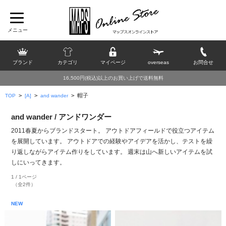
ブランド
カテゴリ
マイページ
overseas
お問合せ
16,500円(税込)以上のお買い上げで送料無料
>
>
>
帽子
TOP
[A]
and wander
and wander / アンドワンダー
2011春夏からブランドスタート。 アウトドアフィールドで役立つアイテム
を展開しています。 アウトドアでの経験やアイデアを活かし、テストを繰
り返しながらアイテム作りをしています。 週末は山へ新しいアイテムを試
しにいってきます。
1 / 1ページ
（全2件）
NEW