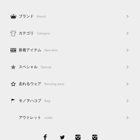
ブランド
Brand
カテゴリ
Category
新着アイテム
New item
スペシャル
Special
走れるウェア
Running wear
モノヲハコブ
Bag
アウトレット
outlet