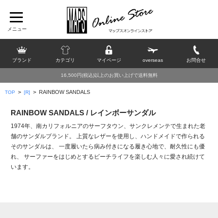
ブランド
カテゴリ
マイページ
overseas
お問合せ
16,500円(税込)以上のお買い上げで送料無料
>
>
RAINBOW SANDALS
TOP
[R]
RAINBOW SANDALS / レインボーサンダル
1974年、南カリフォルニアのサーフタウン、サンクレメンテで生まれた老
舗のサンダルブランド。 上質なレザーを使用し、ハンドメイドで作られる
そのサンダルは、 一度履いたら病み付きになる履き心地で、耐久性にも優
れ、 サーファーをはじめとするビーチライフを楽しむ人々に愛され続けて
います。