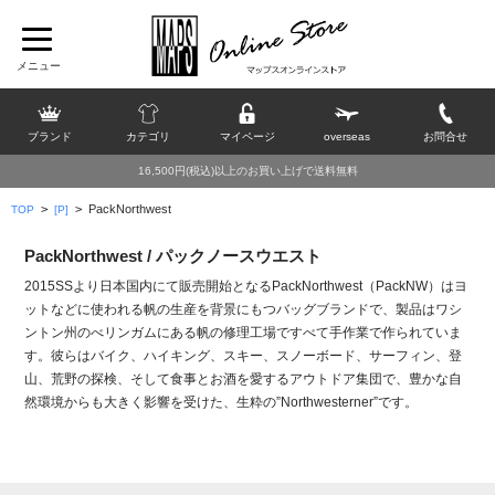
ブランド
カテゴリ
マイページ
overseas
お問合せ
16,500円(税込)以上のお買い上げで送料無料
>
>
PackNorthwest
TOP
[P]
PackNorthwest / パックノースウエスト
2015SSより日本国内にて販売開始となるPackNorthwest（PackNW）はヨ
ットなどに使われる帆の生産を背景にもつバッグブランドで、製品はワシ
ントン州のべリンガムにある帆の修理工場ですべて手作業で作られていま
す。彼らはバイク、ハイキング、スキー、スノーボード、サーフィン、登
山、荒野の探検、そして食事とお酒を愛するアウトドア集団で、豊かな自
然環境からも大きく影響を受けた、生粋の”Northwesterner”です。