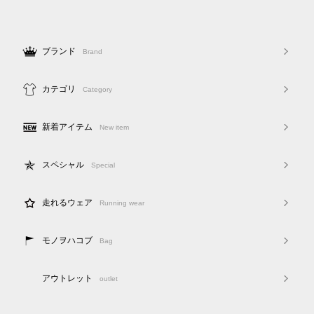
ブランド
Brand
カテゴリ
Category
新着アイテム
New item
スペシャル
Special
走れるウェア
Running wear
モノヲハコブ
Bag
アウトレット
outlet