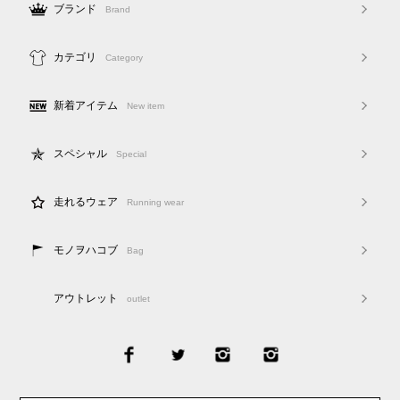
ブランド
Brand
カテゴリ
Category
新着アイテム
New item
スペシャル
Special
走れるウェア
Running wear
モノヲハコブ
Bag
アウトレット
outlet