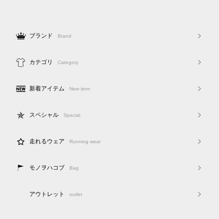
ブランド
Brand
カテゴリ
Category
新着アイテム
New item
スペシャル
Special
走れるウェア
Running wear
モノヲハコブ
Bag
アウトレット
outlet