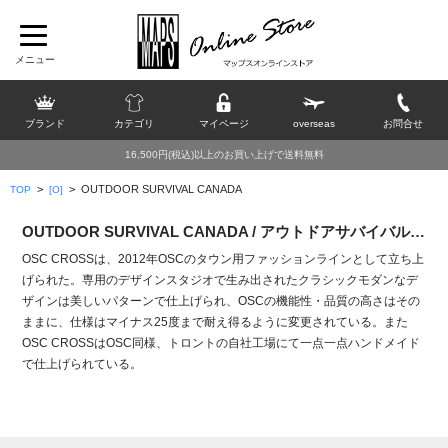
ブランド
カテゴリ
マイページ
overseas
お問合せ
16,500円(税込)以上のお買い上げで送料無料
>
>
OUTDOOR SURVIVAL CANADA
TOP
[O]
OUTDOOR SURVIVAL CANADA / アウトドアサバイバルカナダ
OSC CROSSは、2012年OSCのタウン用ファッションラインとして立ち上
げられた。専用のデザインスタジオで生み出されたクラシックモダンなデ
ザインは美しいパターンで仕上げられ、OSCの機能性・品質の高さはその
ままに、仕様はマイナス25度まで耐え得るように変更されている。また
OSC CROSSはOSC同様、トロントの自社工場にて一点一点ハンドメイド
で仕上げられている。