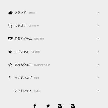
ブランド
Brand
カテゴリ
Category
新着アイテム
New item
スペシャル
Special
走れるウェア
Running wear
モノヲハコブ
Bag
アウトレット
outlet