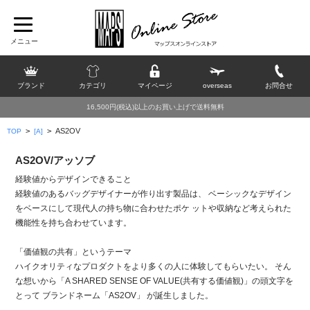
ブランド
カテゴリ
マイページ
overseas
お問合せ
16,500円(税込)以上のお買い上げで送料無料
>
>
AS2OV
TOP
[A]
AS2OV/アッソブ
経験値からデザインできること
経験値のあるバッグデザイナーが作り出す製品は、 ベーシックなデザイン
をベースにして現代人の持ち物に合わせたポケ ットや収納など考えられた
機能性を持ち合わせています。
「価値観の共有」というテーマ
ハイクオリティなプロダクトをより多くの人に体験してもらいたい。 そん
な想いから「A SHARED SENSE OF VALUE(共有する価値観)」の頭文字を
とって ブランドネーム「AS2OV」 が誕生しました。