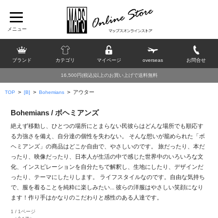
ブランド
カテゴリ
マイページ
overseas
お問合せ
16,500円(税込)以上のお買い上げで送料無料
>
>
>
アウター
TOP
[B]
Bohemians
Bohemians / ボヘミアンズ
絶えず移動し、ひとつの場所にとまらない民
彼らはどんな場所でも順応す
る力強さを備え、自分達の個性を失わない。 そんな想いが籠められた「ボ
ヘミアンズ」の商品はどこか自由で、やさしいのです。 旅だったり、本だ
ったり、映像だったり、日本人が生活の中で感じた世界中のいろいろな文
化、インスピレーションを自分たちで解釈し、生地にしたり、デザインだ
ったり、テーマにしたりします。 ライフスタイルなのです。自由な気持ち
で、服を着ることを純粋に楽しみたい... 彼らの洋服はやさしい笑顔になり
ます！作り手はかなりのこだわりと感性のある人達です。
1 / 1ページ