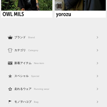
ブランド
Brand
カテゴリ
Category
新着アイテム
New item
スペシャル
Special
走れるウェア
Running wear
モノヲハコブ
Bag