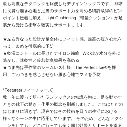
最も高度なテクニックを駆使したデザインソックスです。 非常
に良質な履き心地と足裏のサポート力を高める特許取得のピン
ポイント圧着に加え、Light Cushioning（軽量クッション）が足
裏から受ける衝撃を確実にサポートします。
★左右異なった設計が足全体にフィット感、最高の履き心地を
与え、まめを徹底的に予防
★乾湿コントールに長けたナイロン繊維 i Wick®が水分を外に
逃がし、速乾性と冷却防臭効果を高める
★つま先は手作業のシームレス仕様、The Perfect Toe®を採
用。ごわつきを感じさせない履き心地でマメを予防
*Feetures(フィーチャーズ)
数十年に渡って培ったランソックスの知識を軸に、足を動かす
ときの靴下の動き・作用の概念を刷新しました。 これはただの
はじまりに過ぎず、現在ではその技術を日々の生活における
様々なシーンの中に応用しています。 そのため、どんなアクシ
ョンをしても、どこに行っても全く同じ効果とサポートを得る