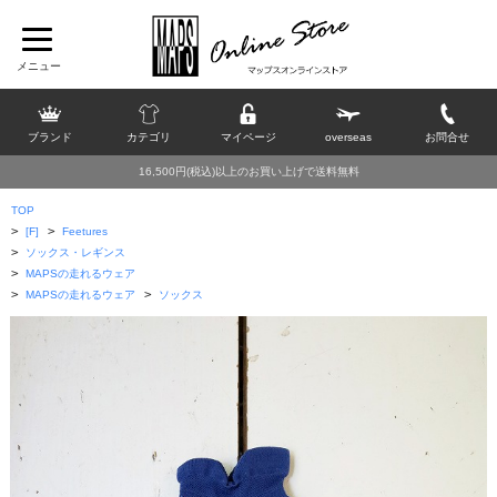
ブランド
カテゴリ
マイページ
overseas
お問合せ
16,500円(税込)以上のお買い上げで送料無料
TOP
>
>
[F]
Feetures
>
ソックス・レギンス
>
MAPSの走れるウェア
>
>
MAPSの走れるウェア
ソックス