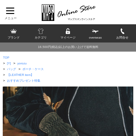
ブランド
カテゴリ
マイページ
overseas
お問合せ
16,500円(税込)以上のお買い上げで送料無料
TOP
>
>
[Y]
yorozu
>
>
バッグ
ポーチ・ケース
>
【LEATHER item】
>
おすすめプレゼント特集