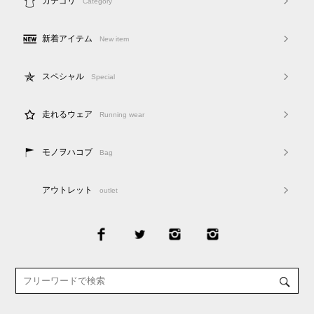
カテゴリ
Category
新着アイテム
New item
スペシャル
Special
走れるウェア
Running wear
モノヲハコブ
Bag
アウトレット
outlet