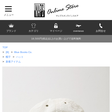
ブランド
カテゴリ
マイページ
overseas
お問合せ
16,500円(税込)以上のお買い上げで送料無料
TOP
>
>
[B]
Blue Books Co.
>
>
帽子
ハット
>
新着アイテム