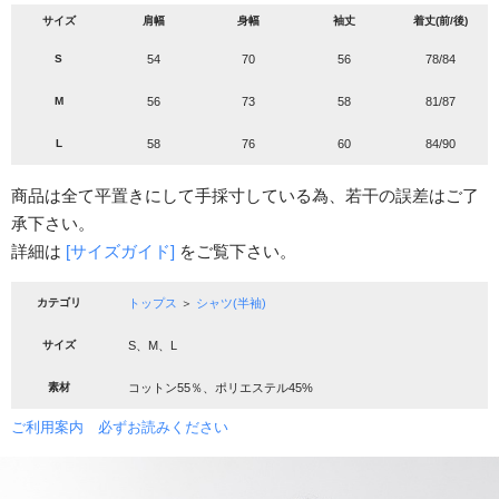
サイズ
肩幅
身幅
袖丈
着丈(前/後)
S
54
70
56
78/84
M
56
73
58
81/87
L
58
76
60
84/90
商品は全て平置きにして手採寸している為、若干の誤差はご了
承下さい。
詳細は
[サイズガイド]
をご覧下さい。
カテゴリ
トップス
＞
シャツ(半袖)
サイズ
S、M、L
素材
コットン55％、ポリエステル45%
ご利用案内 必ずお読みください