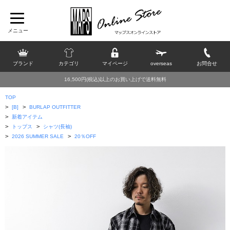
ブランド
カテゴリ
マイページ
overseas
お問合せ
16,500円(税込)以上のお買い上げで送料無料
TOP
>
>
[B]
BURLAP OUTFITTER
>
新着アイテム
>
>
トップス
シャツ(長袖)
>
>
2026 SUMMER SALE
20％OFF