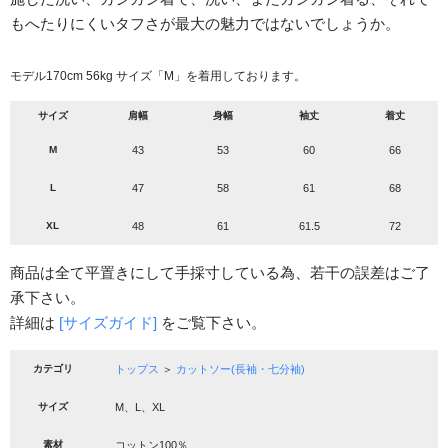
もへたりにくいタフさが最大の魅力ではないでしょうか。
モデル170cm 56kg サイズ「M」を着用しております。
サイズ
肩幅
身幅
袖丈
着丈
M
43
53
60
66
L
47
58
61
68
XL
48
61
61.5
72
商品は全て平置きにして手採寸している為、若干の誤差はご了
承下さい。
詳細は
[サイズガイド]
をご覧下さい。
カテゴリ
トップス
＞
カットソー(長袖・七分袖)
サイズ
M、L、XL
素材
コットン100％