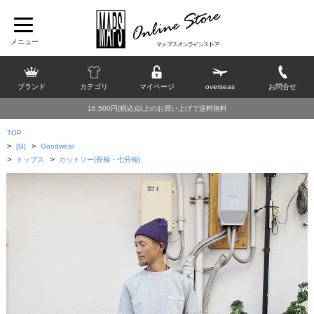
ブランド
カテゴリ
マイページ
overseas
お問合せ
16,500円(税込)以上のお買い上げで送料無料
TOP
>
>
[G]
Goodwear
>
>
トップス
カットソー(長袖・七分袖)