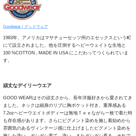
Goodwear / グッドウェア
1983年、アメリカはマサチューセッツ州のエセックスという町
にて設立されました。他を圧倒するヘビーウェイトな生地と
100 %COTTON , MADE IN USA にこだわってつくられていま
す。
頑丈なデイリーウエア
GOOD WEARはその頑丈さから、長年洋服好きから愛されてき
ました。ネックは細身のリブに胸ポケット付き。重厚感ある
7.2ozヘビーウエイトボディーは無地Ｔｅｅながら一枚で着た時
も存在感があります。さらにピグメント染めを施し着始めから
雰囲気のあるヴィンテージ感に仕上げましたピグメント染めを
施した洗い、ガシガシ着て、洗い、またガシガシ着る、それで