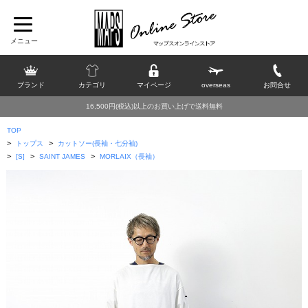
ブランド
カテゴリ
マイページ
overseas
お問合せ
16,500円(税込)以上のお買い上げで送料無料
TOP
>
>
トップス
カットソー(長袖・七分袖)
>
>
>
[S]
SAINT JAMES
MORLAIX（長袖）