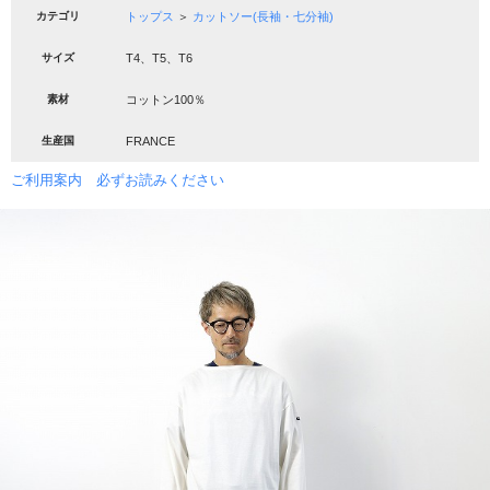
カテゴリ
トップス
＞
カットソー(長袖・七分袖)
サイズ
T4、T5、T6
素材
コットン100％
生産国
FRANCE
ご利用案内 必ずお読みください