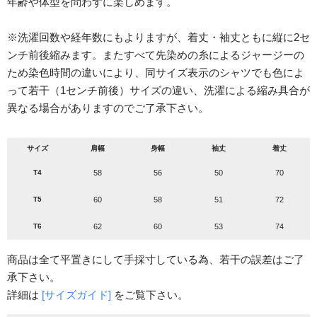
年齢や体型を問わずに楽しめます。
※洗濯回数や経年数にもよりますが、着丈・袖丈ともに縦に2セ
ンチ前後縮みます。またすべて先染めの糸によるジャージーの
ため染色時間の違いにより、同サイズ表示のシャツでも色によ
って若干（1センチ前後）サイズの違い、洗濯による縮み具合が
異なる場合がありますのでご了承下さい。
サイズ
肩幅
身幅
袖丈
着丈
T4
58
56
50
70
T5
60
58
51
72
T6
62
60
53
74
商品は全て平置きにして手採寸している為、若干の誤差はご了
承下さい。
詳細は
[サイズガイド]
をご覧下さい。