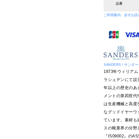
品番
ご利用案内 必ずお読
SANDERS / サンダ
1873年ウィリ
ラシュデンにて設
年以上の歴史のあ
メントの第四世代
は生産機械と高度
なグッドイヤーウ
ています。素材も
スの靴業界の分野
『IS09002』