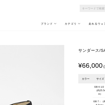
ブランド
カテゴリ
走れるウェ
サンダース/SAND
¥66,000
カラー
サイズ
GB 6 1/2
（約25.5
m）
GB 7：（
6.0cm）