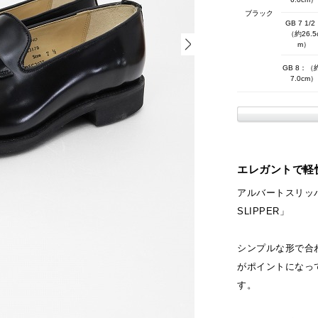
ブラック
GB 7 1/2
（約26.5
m）
GB 8：（
7.0cm）
エレガントで軽
アルバートスリッパに
SLIPPER」
シンプルな形で合
がポイントになっ
す。