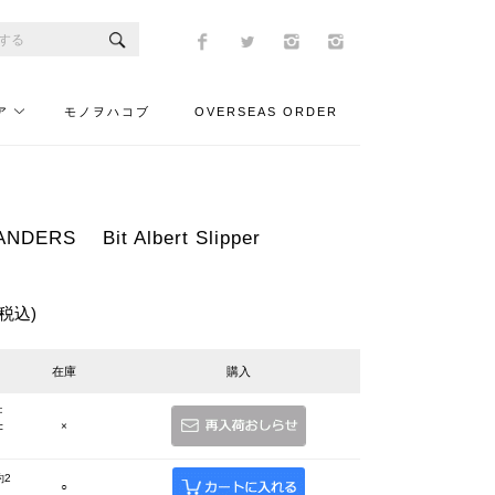
ア
モノヲハコブ
OVERSEAS ORDER
ERS Bit Albert Slipper
(税込)
在庫
購入
：
c
×
約2
○