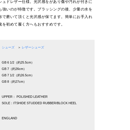
シュドレザー仕様。光沢感をがあり傷や汚れが付きに
も強いのが特徴です。ブラッシングの後、少量の水を
布で磨いて頂くと光沢感が保てます。簡単にお手入れ
靴を初めて履く方へもおすすめです。
シューズ
＞
レザーシューズ
GB 6 1/2（約25.5cm）
GB 7（約26cm）
GB 7 1/2（約26.5cm）
GB 8（約27cm）
UPPER： POLISHED LEATHER
SOLE：ITSHIDE STUDDED RUBBER/BLOCK HEEL
ENGLAND